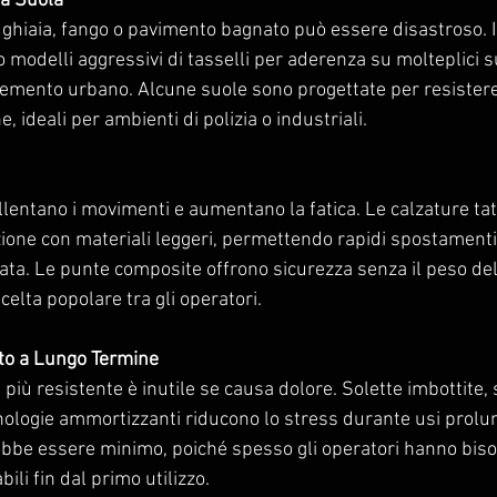
la Suola
ghiaia, fango o pavimento bagnato può essere disastroso. I m
o modelli aggressivi di tasselli per aderenza su molteplici 
cemento urbano. Alcune suole sono progettate per resistere 
 ideali per ambienti di polizia o industriali.
allentano i movimenti e aumentano la fatica. Le calzature t
zione con materiali leggeri, permettendo rapidi spostamenti
rata. Le punte composite offrono sicurezza senza il peso dell
elta popolare tra gli operatori.
to a Lungo Termine
e più resistente è inutile se causa dolore. Solette imbottite, 
ologie ammortizzanti riducono lo stress durante usi prolung
ebbe essere minimo, poiché spesso gli operatori hanno biso
bili fin dal primo utilizzo.