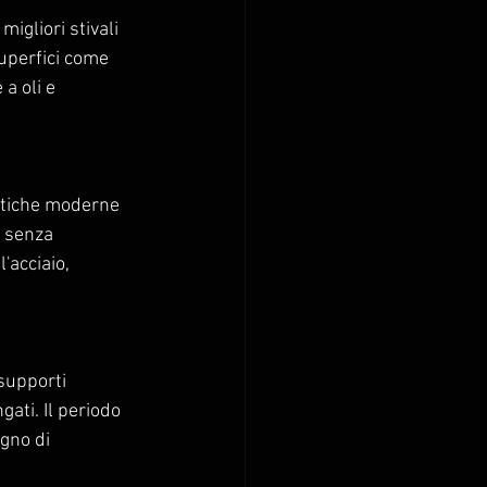
igliori stivali 
superfici come 
a oli e 
attiche moderne 
 senza 
'acciaio, 
supporti 
ati. Il periodo 
gno di 