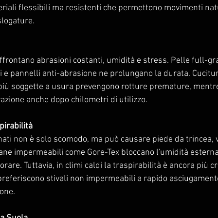
iali flessibili ma resistenti che permettono movimenti natu
logature.
i affrontano abrasioni costanti, umidità e stress. Pelle full-gra
ati e pannelli anti-abrasione ne prolungano la durata. Cucitu
e più soggette a usura prevengono rotture premature, mentr
zione anche dopo chilometri di utilizzo.
irabilità
nati non è solo scomodo, ma può causare piede da trincea, 
ane impermeabili come Gore-Tex bloccano l'umidità estern
rare. Tuttavia, in climi caldi la traspirabilità è ancora più cr
 preferiscono stivali non impermeabili a rapido asciugament
ione.