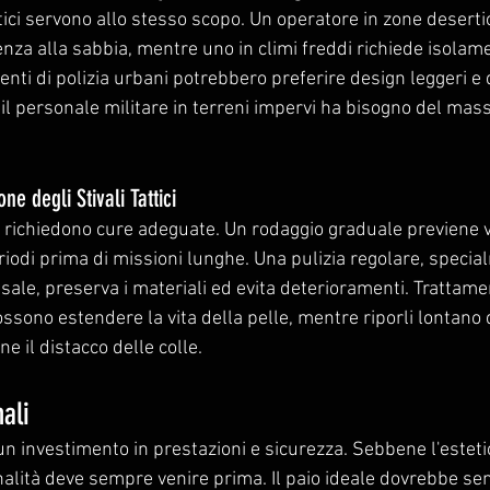
attici servono allo stesso scopo. Un operatore in zone deserti
tenza alla sabbia, mentre uno in climi freddi richiede isolam
enti di polizia urbani potrebbero preferire design leggeri e d
il personale militare in terreni impervi ha bisogno del ma
e degli Stivali Tattici
li richiedono cure adeguate. Un rodaggio graduale previene v
riodi prima di missioni lunghe. Una pulizia regolare, speci
sale, preserva i materiali ed evita deterioramenti. Trattamen
sono estendere la vita della pelle, mentre riporli lontano d
e il distacco delle colle.
ali
no un investimento in prestazioni e sicurezza. Sebbene l'estet
nalità deve sempre venire prima. Il paio ideale dovrebbe sen