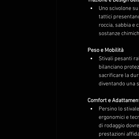
Trazione e Design del
Uno scivolone su 
tattici presentan
roccia, sabbia e 
sostanze chimiche,
Peso e Mobilità
Stivali pesanti r
bilanciano prote
sacrificare la du
diventando una sc
Comfort e Adattamen
Persino lo stival
ergonomici e tecn
di rodaggio dovr
prestazioni affida