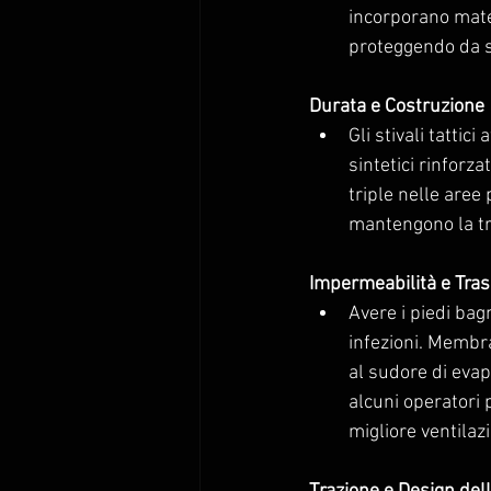
incorporano mater
proteggendo da s
Durata e Costruzione
Gli stivali tattic
sintetici rinforz
triple nelle are
mantengono la tra
Impermeabilità e Trasp
Avere i piedi bag
infezioni. Membr
al sudore di evapo
alcuni operatori
migliore ventilaz