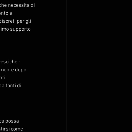
che necessita di 
ento e 
iscreti per gli 
ssimo supporto 
esciche - 
almente dopo 
ti 
a fonti di 
ica possa 
tirsi come 