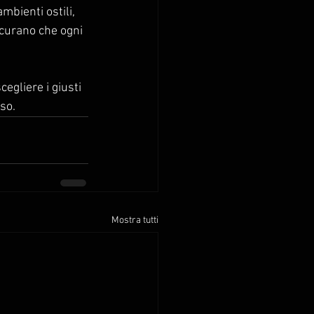
mbienti ostili, 
icurano che ogni 
gliere i giusti 
sso.
Mostra tutti