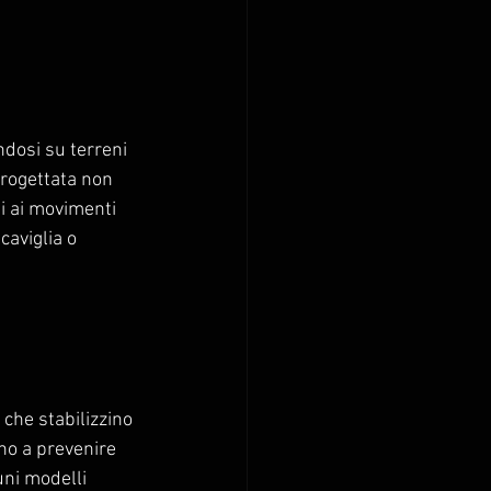
ndosi su terreni 
progettata non 
si ai movimenti 
caviglia o 
 che stabilizzino 
no a prevenire 
uni modelli 