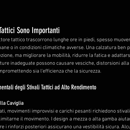
 Tattici Sono Importanti
ettore tattico trascorrono lunghe ore in piedi, spesso muove
bane o in condizioni climatiche avverse. Una calzatura ben 
ezione, ma migliorare la mobilità, ridurre la fatica e adattar
zature inadeguate possono causare vesciche, distorsioni alla 
ompromettendo sia l'efficienza che la sicurezza.
ntali degli Stivali Tattici ad Alto Rendimento
lla Caviglia
ati, movimenti improvvisi e carichi pesanti richiedono stivali
 limitarne il movimento. I design a mezza o alta gamba aiuta
e i rinforzi posteriori assicurano una vestibilità sicura. Alc