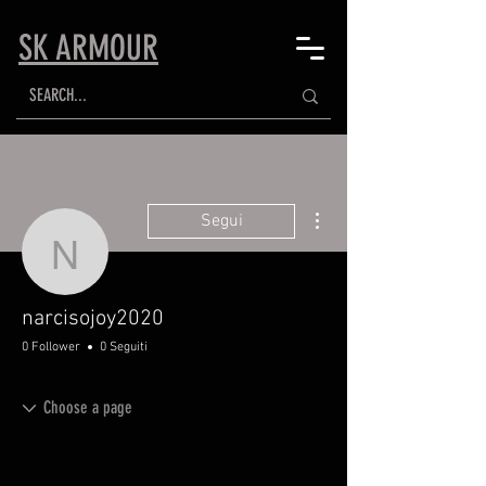
SK ARMOUR
Altre azioni
Segui
narcisojoy2020
narcisojoy2020
0 Follower
0 Seguiti