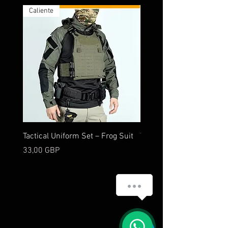
Caliente
Tactical Uniform Set – Frog Suit
Transparent Gas Mask – 
Respiratory Protection
Precio
33,00 GBP
Precio
18,00 GBP