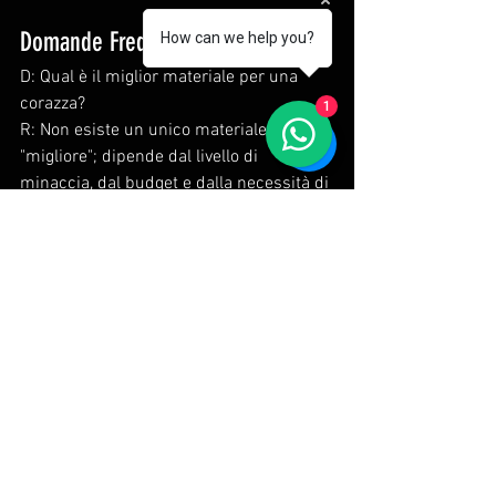
Domande Frequenti (FAQ)
How can we help you?
D: Qual è il miglior materiale per una 
corazza?
1
R: Non esiste un unico materiale 
"migliore"; dipende dal livello di 
minaccia, dal budget e dalla necessità di 
mobilità. Per le minacce da fucile, una 
placca in ceramica di Carburo di Boro 
(B₄C) offre il più alto rapporto 
prestazioni/peso. Per una protezione 
quotidiana e occultabile contro le 
pistole, l'UHMWPE è spesso preferito per 
la sua leggerezza e comfort.
D: Kevlar vs. UHMWPE: Qual è il migliore?
R: L'UHMWPE è generalmente 
considerato superiore per i pannelli di 
armatura morbida grazie al suo peso 