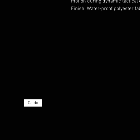
motion during dynamic tactical
Finish: Water-proof polyester fab
Caldo